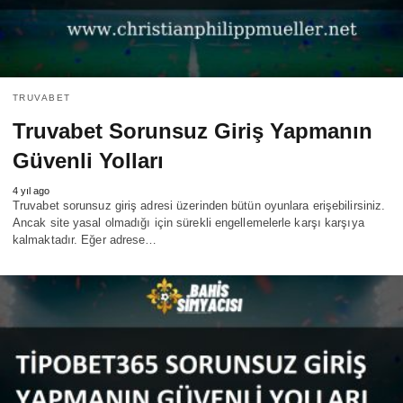
TRUVABET
Truvabet Sorunsuz Giriş Yapmanın
Güvenli Yolları
4 yıl ago
Truvabet sorunsuz giriş adresi üzerinden bütün oyunlara erişebilirsiniz.
Ancak site yasal olmadığı için sürekli engellemelerle karşı karşıya
kalmaktadır. Eğer adrese…