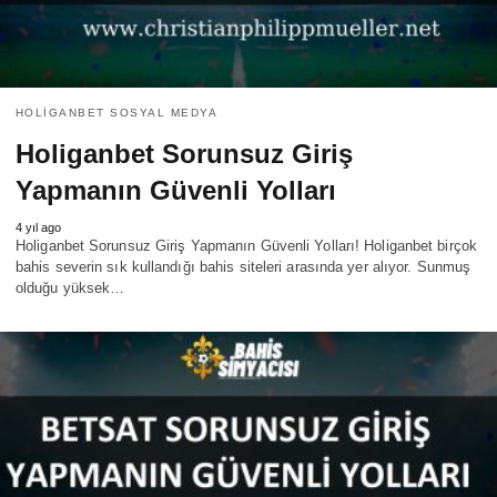
HOLIGANBET SOSYAL MEDYA
​​Holiganbet Sorunsuz Giriş
Yapmanın Güvenli Yolları
4 yıl ago
​​Holiganbet Sorunsuz Giriş Yapmanın Güvenli Yolları! Holiganbet birçok
bahis severin sık kullandığı bahis siteleri arasında yer alıyor. Sunmuş
olduğu yüksek…