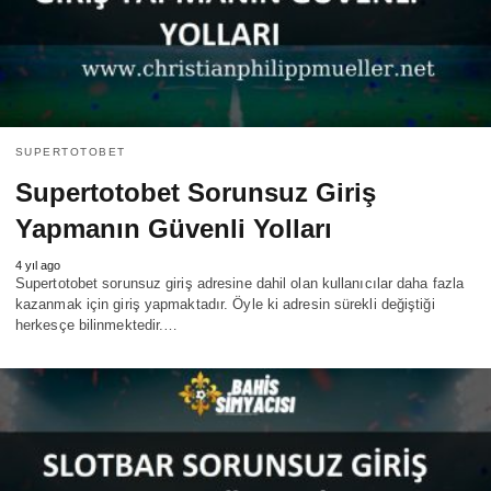
SUPERTOTOBET
Supertotobet Sorunsuz Giriş
Yapmanın Güvenli Yolları
4 yıl ago
Supertotobet sorunsuz giriş adresine dahil olan kullanıcılar daha fazla
kazanmak için giriş yapmaktadır. Öyle ki adresin sürekli değiştiği
herkesçe bilinmektedir.…