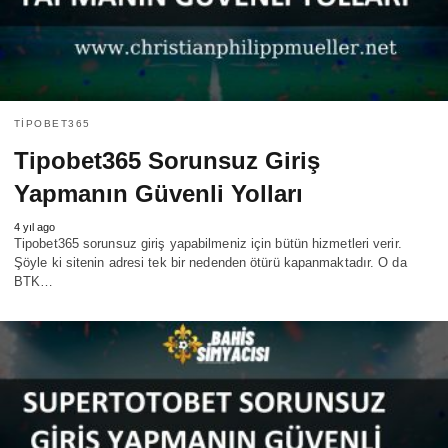
TIPOBET365
Tipobet365 Sorunsuz Giriş
Yapmanın Güvenli Yolları
4 yıl ago
Tipobet365 sorunsuz giriş yapabilmeniz için bütün hizmetleri verir.
Şöyle ki sitenin adresi tek bir nedenden ötürü kapanmaktadır. O da
BTK…