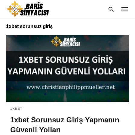
1xbet sorunsuz giriş
Type
your
searc
query
and
hit
enter:
1XBET
1xbet Sorunsuz Giriş Yapmanın
Güvenli Yolları