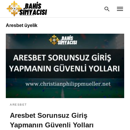
Aresbet üyelik
Type
your
searc
query
and
hit
enter:
ARESBET
Aresbet Sorunsuz Giriş
Yapmanın Güvenli Yolları