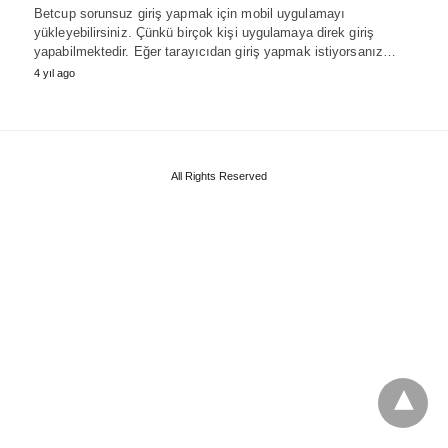
Betcup sorunsuz giriş yapmak için mobil uygulamayı
yükleyebilirsiniz. Çünkü birçok kişi uygulamaya direk giriş
yapabilmektedir. Eğer tarayıcıdan giriş yapmak istiyorsanız…
4 yıl ago
All Rights Reserved