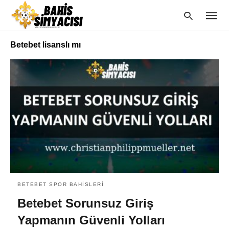
Betebet lisanslı mı
Type
your
searc
query
and
hit
enter:
BETEBET SPOR BAHISLERI
Betebet Sorunsuz Giriş
Yapmanın Güvenli Yolları