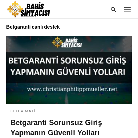
Betgaranti canlı destek
Type
your
searc
query
and
hit
enter:
BETGARANTI
Betgaranti Sorunsuz Giriş
Yapmanın Güvenli Yolları