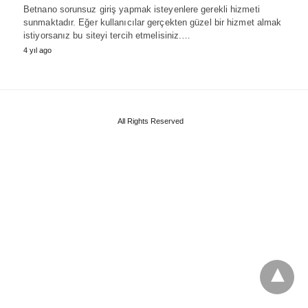
Betnano sorunsuz giriş yapmak isteyenlere gerekli hizmeti
sunmaktadır. Eğer kullanıcılar gerçekten güzel bir hizmet almak
istiyorsanız bu siteyi tercih etmelisiniz.…
4 yıl ago
All Rights Reserved