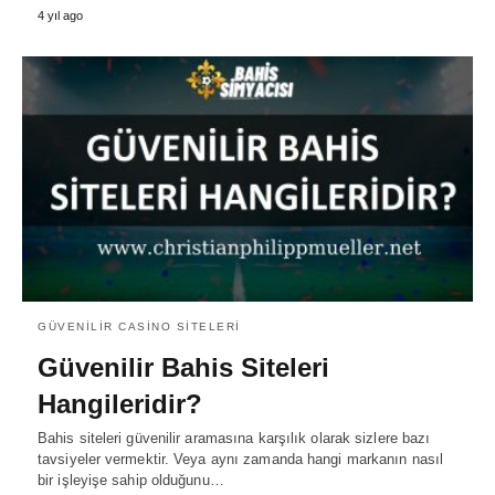
4 yıl ago
GÜVENILIR CASINO SITELERI
Güvenilir Bahis Siteleri
Hangileridir?
Bahis siteleri güvenilir aramasına karşılık olarak sizlere bazı
tavsiyeler vermektir. Veya aynı zamanda hangi markanın nasıl
bir işleyişe sahip olduğunu…