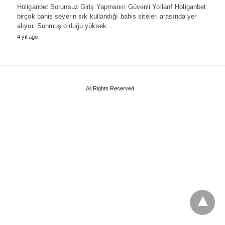
​​Holiganbet Sorunsuz Giriş Yapmanın Güvenli Yolları! Holiganbet
birçok bahis severin sık kullandığı bahis siteleri arasında yer
alıyor. Sunmuş olduğu yüksek…
4 yıl ago
All Rights Reserved