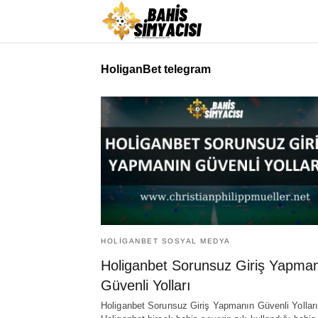
HoliganBet telegram
HOLIGANBET SOSYAL MEDYA
​​Holiganbet Sorunsuz Giriş Yapma
Güvenli Yolları
​​Holiganbet Sorunsuz Giriş Yapmanın Güvenli Yolları