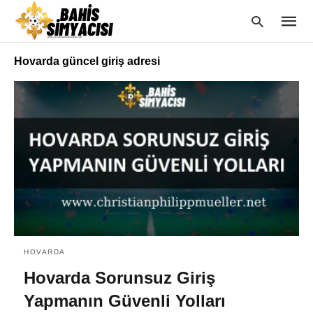
Hovarda güncel giriş adresi
Type
your
searc
query
and
hit
enter:
HOVARDA
Hovarda Sorunsuz Giriş
Yapmanın Güvenli Yolları