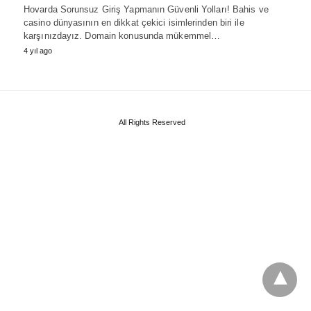
Hovarda Sorunsuz Giriş Yapmanın Güvenli Yolları! Bahis ve
casino dünyasının en dikkat çekici isimlerinden biri ile
karşınızdayız. Domain konusunda mükemmel…
4 yıl ago
All Rights Reserved