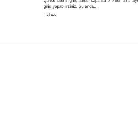
Çünkü sitenin giriş adresi kapansa bile hemen sitey
giriş yapabilirsiniz. Şu anda…
4 yıl ago