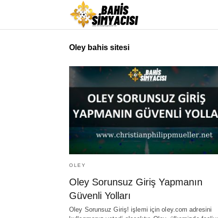
Oley bahis sitesi
OLEY
​​Oley Sorunsuz Giriş Yapmanın
Güvenli Yolları
​​Oley Sorunsuz Giriş! işlemi için oley.com adresini