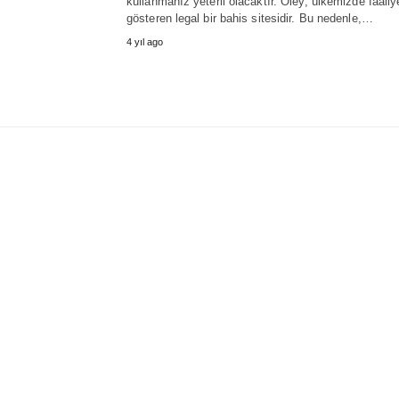
kullanmanız yeterli olacaktır. Oley, ülkemizde faaliy
gösteren legal bir bahis sitesidir. Bu nedenle,…
4 yıl ago