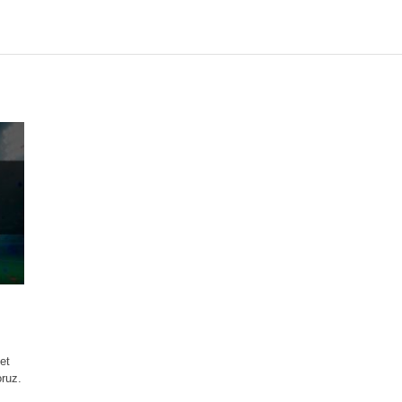
et
oruz.