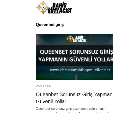
Queenbet giriş
QUEENBET
Queenbet Sorunsuz Giriş Yapman
Güvenli Yolları
Queenbet sorunsuz giriş yapmanın yolu sitenin