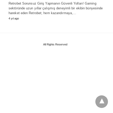
Retrobet Sorunsuz Giriş Yapmanın Güvenli Yolları! Gaming
sektöründe uzun yıllar çalışmış deneyimli bir ekibin bünyesinde
hareket eden Retrobet; hem kazandırmaya,…
4 yıl ago
All Rights Reserved