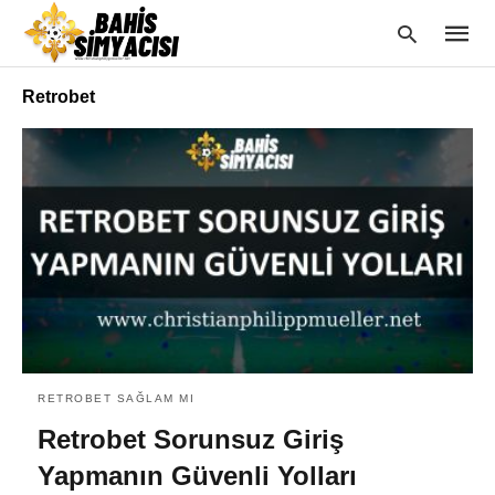
Retrobet
Type
your
searc
query
and
hit
enter:
RETROBET SAĞLAM MI
Retrobet Sorunsuz Giriş
Yapmanın Güvenli Yolları