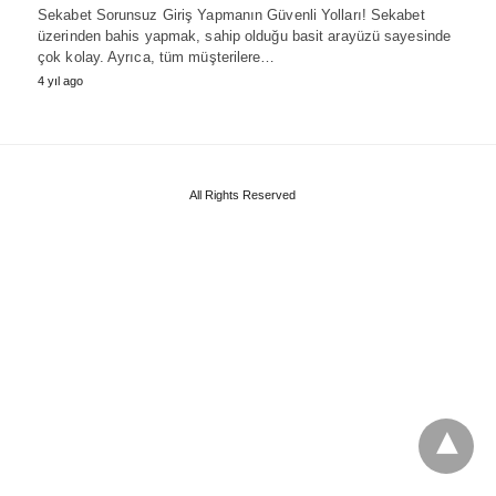
Sekabet Sorunsuz Giriş Yapmanın Güvenli Yolları! Sekabet
üzerinden bahis yapmak, sahip olduğu basit arayüzü sayesinde
çok kolay. Ayrıca, tüm müşterilere…
4 yıl ago
All Rights Reserved