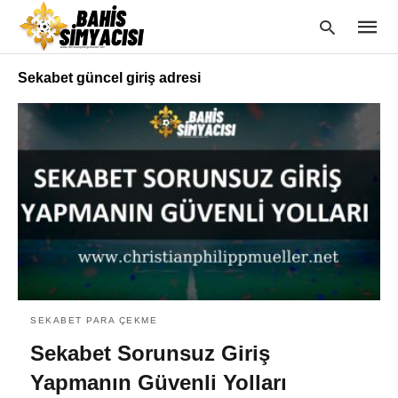
Sekabet güncel giriş adresi
Type
your
searc
query
and
hit
enter:
SEKABET PARA ÇEKME
Sekabet Sorunsuz Giriş
Yapmanın Güvenli Yolları