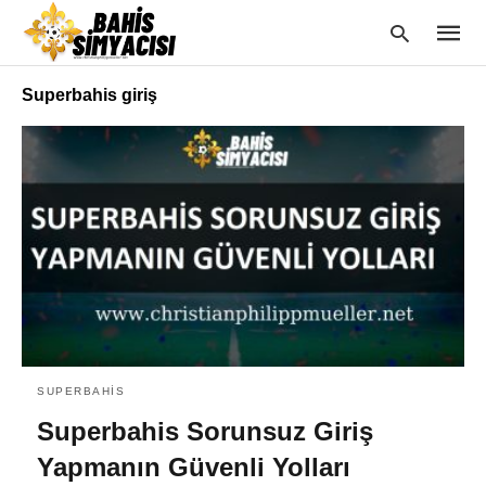
Superbahis giriş
Type
your
searc
query
and
hit
enter:
SUPERBAHIS
Superbahis Sorunsuz Giriş
Yapmanın Güvenli Yolları