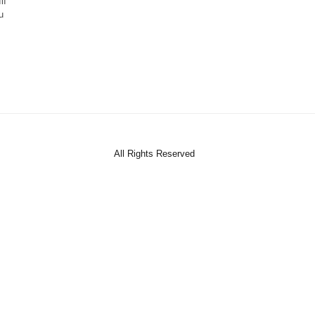
lı
u
All Rights Reserved