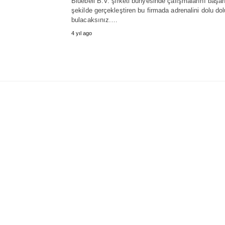
Bluebell B.V. şirketi bünyesinde çalışmalarını başarı
şekilde gerçekleştiren bu firmada adrenalini dolu dol
bulacaksınız.…
4 yıl ago