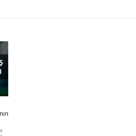
nın
ı!