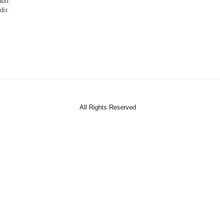
dır.
dir.
All Rights Reserved