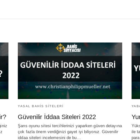
YASAL BAHIS SITELERI
YAB
ir?
Güvenilir İddaa Siteleri 2022
Yur
ğiniz
Şans oyunu sitesi tercihlerinizi yaparken güven detayına
Yüks
iz
çok fazla önem verdiğinizi gayet iyi biliyoruz. Güvenilir
ile 
iddaa siteleri incelemesini de bu…
para