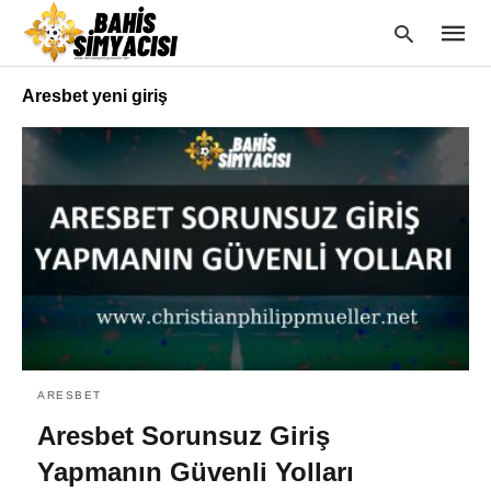
Aresbet yeni giriş
Type
your
searc
query
and
hit
enter:
ARESBET
Aresbet Sorunsuz Giriş
Yapmanın Güvenli Yolları