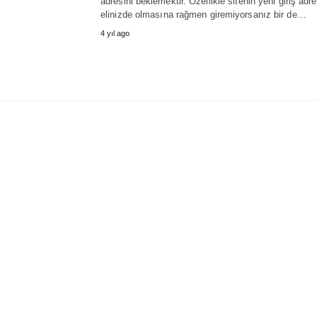
adresini beklemektir. Özellikle sitenin yeni giriş adre
elinizde olmasına rağmen giremiyorsanız bir de…
4 yıl ago