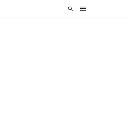
Type
your
search
query
and
hit
enter: