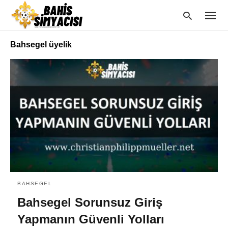
Bahsegel üyelik
Type
your
searc
query
and
hit
enter:
BAHSEGEL
Bahsegel Sorunsuz Giriş
Yapmanın Güvenli Yolları