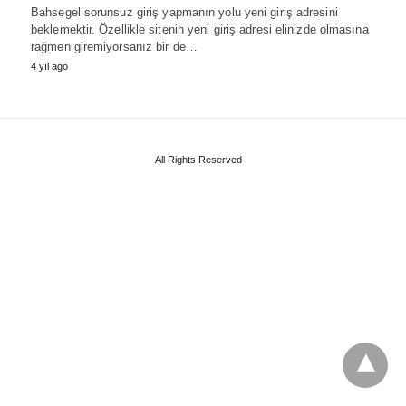
Bahsegel sorunsuz giriş yapmanın yolu yeni giriş adresini
beklemektir. Özellikle sitenin yeni giriş adresi elinizde olmasına
rağmen giremiyorsanız bir de…
4 yıl ago
All Rights Reserved