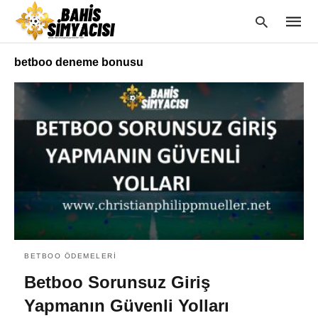
betboo deneme bonusu
Type
your
searc
query
and
hit
enter:
BETBOO ÖDEMELERI
Betboo Sorunsuz Giriş
Yapmanın Güvenli Yolları