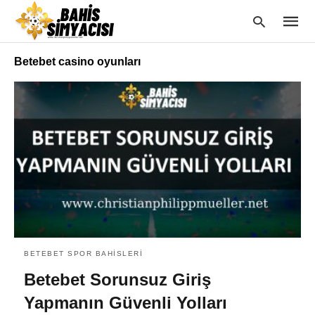
Betebet casino oyunları
Type
your
searc
query
and
hit
enter:
BETEBET SPOR BAHISLERI
Betebet Sorunsuz Giriş
Yapmanın Güvenli Yolları