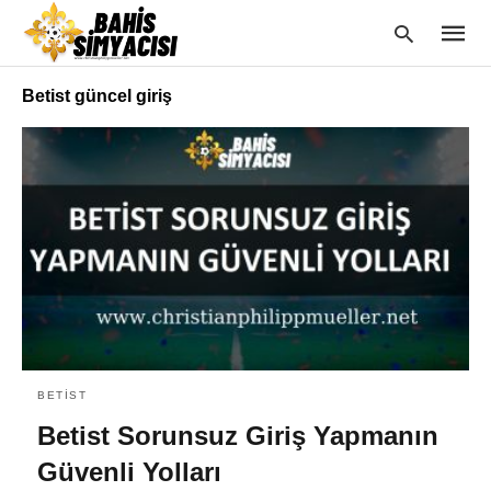
Betist güncel giriş
Type
your
searc
query
and
hit
enter:
BETIST
Betist Sorunsuz Giriş Yapmanın
Güvenli Yolları