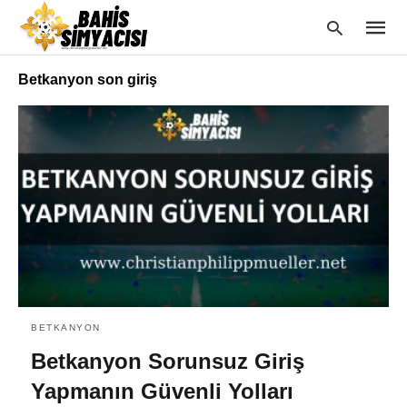
Betkanyon son giriş
Type
your
searc
query
and
hit
enter:
BETKANYON
Betkanyon Sorunsuz Giriş
Yapmanın Güvenli Yolları