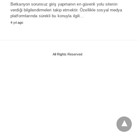
Betkanyon sorunsuz giriş yapmanın en güvenli yolu sitenin
verdiği bilgilendirmeleri takip etmektir. Özellikle sosyal medya
platformlarında sürekli bu konuyla ilgili…
4 yıl ago
All Rights Reserved