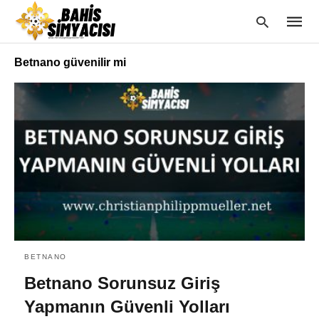
Betnano güvenilir mi
Type
your
searc
query
and
hit
enter:
BETNANO
Betnano Sorunsuz Giriş
Yapmanın Güvenli Yolları