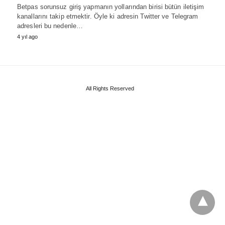
Betpas sorunsuz giriş yapmanın yollarından birisi bütün iletişim
kanallarını takip etmektir. Öyle ki adresin Twitter ve Telegram
adresleri bu nedenle…
4 yıl ago
All Rights Reserved