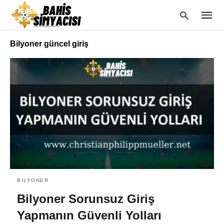
Bilyoner güncel giriş
Type
your
searc
query
and
hit
enter:
BILYONER
Bilyoner Sorunsuz Giriş
Yapmanın Güvenli Yolları