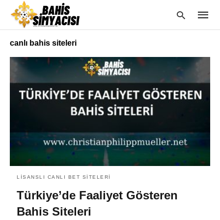
canlı bahis siteleri
Type
your
searc
query
and
hit
enter:
LISANSLI CANLI BET SITELERI
Türkiye’de Faaliyet Gösteren
Bahis Siteleri