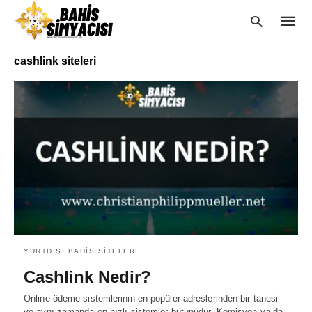
cashlink siteleri
Type
your
searc
query
and
hit
enter:
YURTDIŞI BAHIS SITELERI
Cashlink Nedir?
Online ödeme sistemlerinin en popüler adreslerinden bir tanesi
ve aynı zamanda en hızlı sistemler bütünüdür. Komisyon ya da