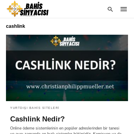
cashlink
Type
your
searc
query
and
hit
enter:
YURTDIŞI BAHIS SITELERI
Cashlink Nedir?
Online ödeme sistemlerinin en popüler adreslerinden bir tanesi
ve aynı zamanda en hızlı sistemler bütünüdür. Komisyon ya da