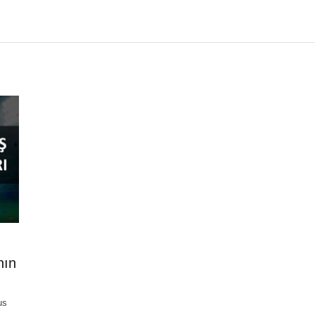
nın
us