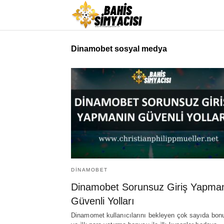
Dinamobet sosyal medya
DINAMOBET
Dinamobet Sorunsuz Giriş Yapma
Güvenli Yolları
Dinamomet kullanıcılarını bekleyen çok sayıda bon