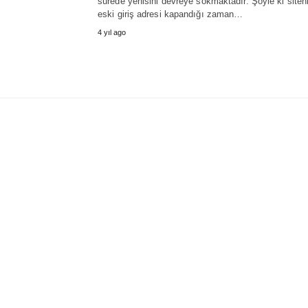
sürede yenisini devreye sokmaktadır. Şöyle ki siten
eski giriş adresi kapandığı zaman…
4 yıl ago