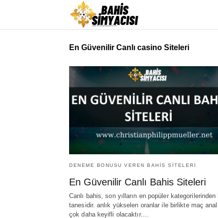
En Güvenilir Canlı casino Siteleri
DENEME BONUSU VEREN BAHIS SITELERI
En Güvenilir Canlı Bahis Siteleri
Canlı bahis, son yılların en popüler kategorilerinden 
tanesidir. anlık yükselen oranlar ile birlikte maç anal
çok daha keyifli olacaktır.…