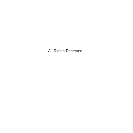
All Rights Reserved