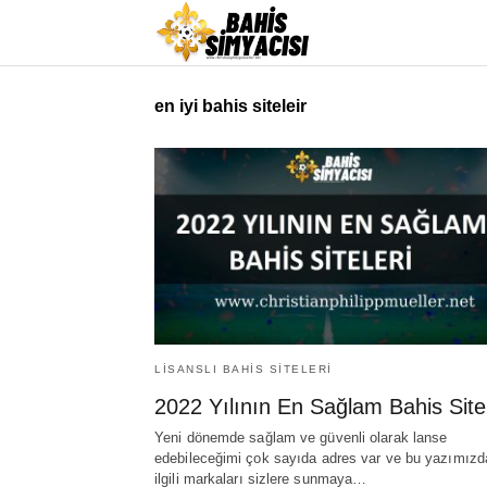
en iyi bahis siteleir
LISANSLI BAHIS SITELERI
2022 Yılının En Sağlam Bahis Sitel
Yeni dönemde sağlam ve güvenli olarak lanse
edebileceğimi çok sayıda adres var ve bu yazımızd
ilgili markaları sizlere sunmaya…