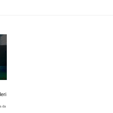
eri
a da