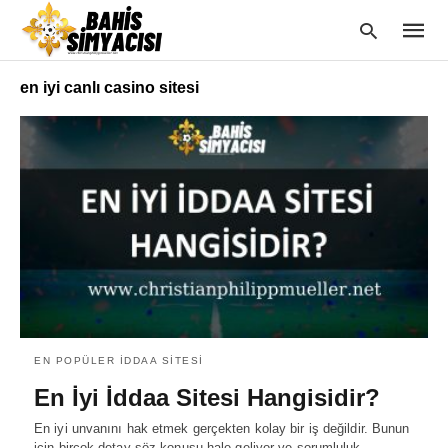
en iyi canlı casino sitesi
Type
your
searc
query
and
hit
enter:
EN POPÜLER IDDAA SITESI
En İyi İddaa Sitesi Hangisidir?
En iyi unvanını hak etmek gerçekten kolay bir iş değildir. Bunun
için birçok detay söz konusu hale geliyor ve sorumluluk…