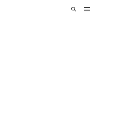
Type
your
search
query
and
hit
enter: