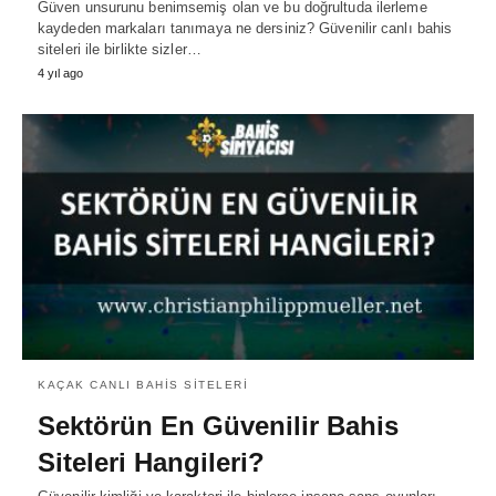
Güven unsurunu benimsemiş olan ve bu doğrultuda ilerleme
kaydeden markaları tanımaya ne dersiniz? Güvenilir canlı bahis
siteleri ile birlikte sizler…
4 yıl ago
KAÇAK CANLI BAHIS SITELERI
Sektörün En Güvenilir Bahis
Siteleri Hangileri?