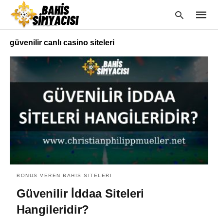
güvenilir canlı casino siteleri
Type
your
searc
query
and
hit
enter:
BONUS VEREN BAHIS SITELERI
Güvenilir İddaa Siteleri
Hangileridir?