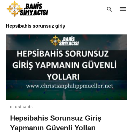
Hepsibahis sorunsuz giriş
Type
your
searc
query
and
hit
enter:
HEPSIBAHIS
Hepsibahis Sorunsuz Giriş
Yapmanın Güvenli Yolları