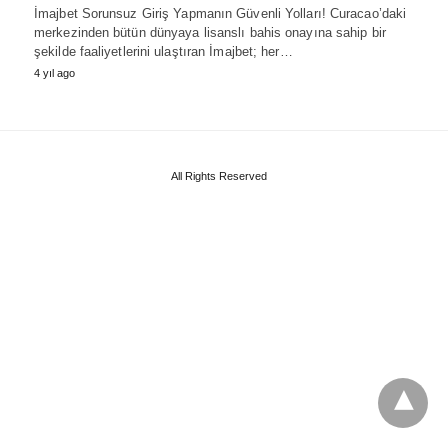
İmajbet Sorunsuz Giriş Yapmanın Güvenli Yolları! Curacao’daki
merkezinden bütün dünyaya lisanslı bahis onayına sahip bir
şekilde faaliyetlerini ulaştıran İmajbet; her…
4 yıl ago
All Rights Reserved