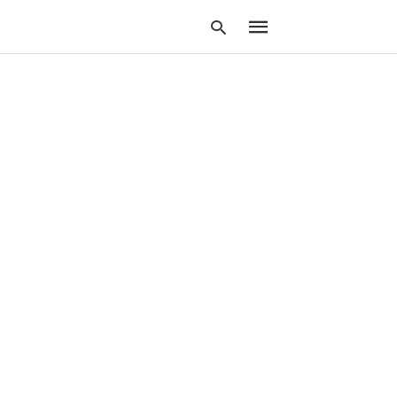
Type
your
search
query
and
hit
enter: