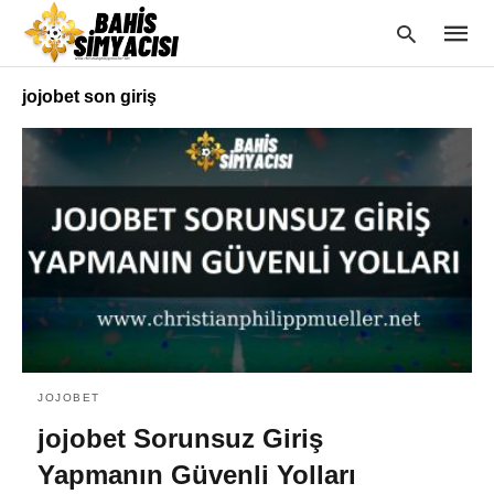
jojobet son giriş
Type
your
searc
query
and
hit
enter:
JOJOBET
jojobet Sorunsuz Giriş
Yapmanın Güvenli Yolları