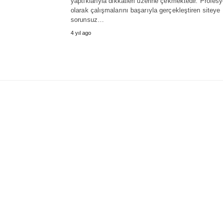
yaptıklarıyla dikkatleri üzerine çekmektedir. Profes
olarak çalışmalarını başarıyla gerçekleştiren siteye
sorunsuz…
4 yıl ago