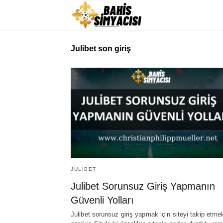
Julibet son giriş
JULIBET
Julibet Sorunsuz Giriş Yapmanın
Güvenli Yolları
Julibet sorunsuz giriş yapmak için siteyi takip etme