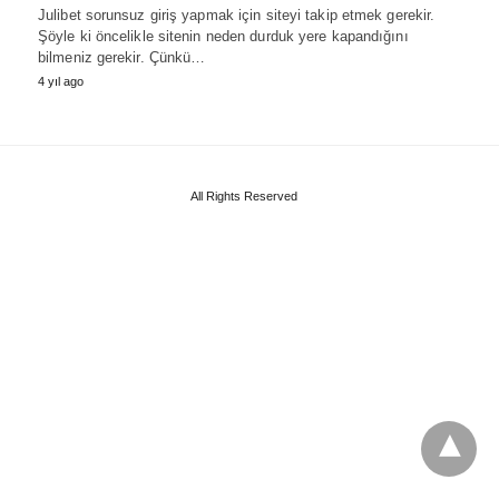
Julibet sorunsuz giriş yapmak için siteyi takip etmek gerekir.
Şöyle ki öncelikle sitenin neden durduk yere kapandığını
bilmeniz gerekir. Çünkü…
4 yıl ago
All Rights Reserved