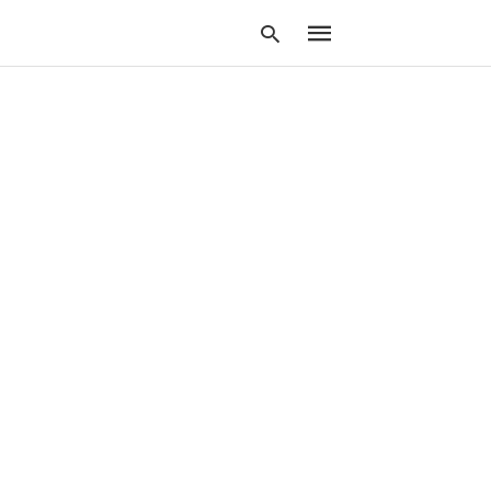
Type
your
search
query
and
hit
enter: