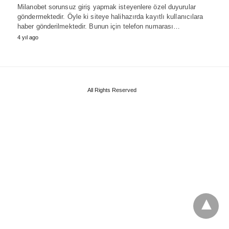
Milanobet sorunsuz giriş yapmak isteyenlere özel duyurular
göndermektedir. Öyle ki siteye halihazırda kayıtlı kullanıcılara
haber gönderilmektedir. Bunun için telefon numarası…
4 yıl ago
All Rights Reserved