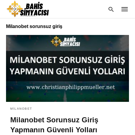
Milanobet sorunsuz giriş
Type
your
searc
query
and
hit
enter:
MILANOBET
Milanobet Sorunsuz Giriş
Yapmanın Güvenli Yolları